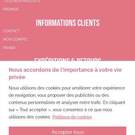
TOUS NOS PRODUITS
PROMOS
INFORMATIONS CLIENTS
CONTACT
MON COMPTE
PANIER
EXPÉDITIONS & RETOURS
Nous accordons de l'importance à votre vie
CGV
privée
POLITIQUE DE REMBOURSEMENT
POLITIQUE DE CONFIDENTIALITÉ
Nous utilisons des cookies pour améliorer votre expérience
de navigation, vous proposer des publicités ou des
MENTIONS LÉGALES
contenus personnalisés et analyser notre trafic. En cliquant
sur « Tout accepter », vous consentez à ce que nous
utilisions des cookies.
Politique de cookies
Accepter tous