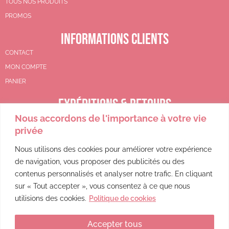
TOUS NOS PRODUITS
PROMOS
INFORMATIONS CLIENTS
CONTACT
MON COMPTE
PANIER
EXPÉDITIONS & RETOURS
Nous accordons de l'importance à votre vie
CGV
privée
POLITIQUE DE REMBOURSEMENT
POLITIQUE DE CONFIDENTIALITÉ
Nous utilisons des cookies pour améliorer votre expérience
de navigation, vous proposer des publicités ou des
MENTIONS LÉGALES
contenus personnalisés et analyser notre trafic. En cliquant
sur « Tout accepter », vous consentez à ce que nous
utilisions des cookies.
Politique de cookies
Accepter tous