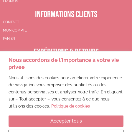
PROMOS
INFORMATIONS CLIENTS
CONTACT
MON COMPTE
PANIER
EXPÉDITIONS & RETOURS
Nous accordons de l'importance à votre vie
CGV
privée
POLITIQUE DE REMBOURSEMENT
POLITIQUE DE CONFIDENTIALITÉ
Nous utilisons des cookies pour améliorer votre expérience
de navigation, vous proposer des publicités ou des
MENTIONS LÉGALES
contenus personnalisés et analyser notre trafic. En cliquant
sur « Tout accepter », vous consentez à ce que nous
utilisions des cookies.
Politique de cookies
Accepter tous