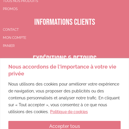
TOUS NOS PRODUITS
PROMOS
INFORMATIONS CLIENTS
CONTACT
MON COMPTE
PANIER
EXPÉDITIONS & RETOURS
Nous accordons de l'importance à votre vie
CGV
privée
POLITIQUE DE REMBOURSEMENT
POLITIQUE DE CONFIDENTIALITÉ
Nous utilisons des cookies pour améliorer votre expérience
de navigation, vous proposer des publicités ou des
MENTIONS LÉGALES
contenus personnalisés et analyser notre trafic. En cliquant
sur « Tout accepter », vous consentez à ce que nous
utilisions des cookies.
Politique de cookies
Accepter tous