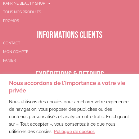
KAFRINE BEAUTY SHOP
TOUS NOS PRODUITS
PROMOS
INFORMATIONS CLIENTS
CONTACT
MON COMPTE
PANIER
EXPÉDITIONS & RETOURS
Nous accordons de l'importance à votre vie
CGV
privée
POLITIQUE DE REMBOURSEMENT
POLITIQUE DE CONFIDENTIALITÉ
Nous utilisons des cookies pour améliorer votre expérience
de navigation, vous proposer des publicités ou des
MENTIONS LÉGALES
contenus personnalisés et analyser notre trafic. En cliquant
sur « Tout accepter », vous consentez à ce que nous
utilisions des cookies.
Politique de cookies