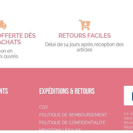
OFFERTE DÈS
RETOURS FACILES
ACHATS​
Délai de 14 jours après réception des
articles
son en
s ouvrés.​
NTS
EXPÉDITIONS & RETOURS
CGV
Ce si
POLITIQUE DE REMBOURSEMENT
dans
POLITIQUE DE CONFIDENTIALITÉ
Réun
Régi
MENTIONS LÉGALES
Réun