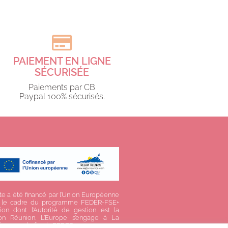
PAIEMENT EN LIGNE
SÉCURISÉE
Paiements par CB
Paypal 100% sécurisés.​
te a été financé par l’Union Européenne
 le cadre du programme FEDER-FSE+
ion dont l’Autorité de gestion est la
on Réunion. L’Europe s’engage à La
ion avec le fonds FEDER.