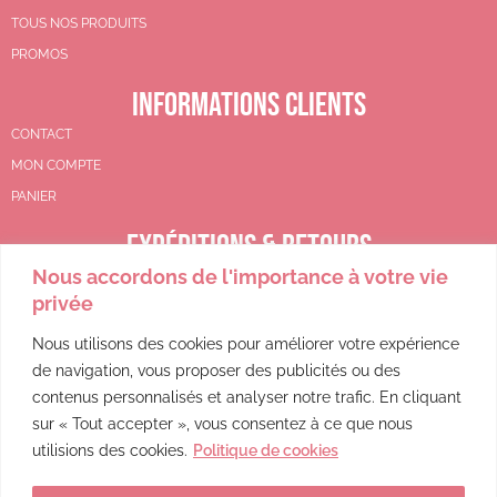
TOUS NOS PRODUITS
PROMOS
INFORMATIONS CLIENTS
CONTACT
MON COMPTE
PANIER
EXPÉDITIONS & RETOURS
Nous accordons de l'importance à votre vie
CGV
privée
POLITIQUE DE REMBOURSEMENT
POLITIQUE DE CONFIDENTIALITÉ
Nous utilisons des cookies pour améliorer votre expérience
de navigation, vous proposer des publicités ou des
MENTIONS LÉGALES
contenus personnalisés et analyser notre trafic. En cliquant
sur « Tout accepter », vous consentez à ce que nous
utilisions des cookies.
Politique de cookies