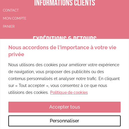
INFORMATIONS CLIENTS
CONTACT
MON COMPTE
PANIER
EXPÉDITIONS & RETOURS
Nous accordons de l'importance à votre vie
CGV
privée
POLITIQUE DE REMBOURSEMENT
POLITIQUE DE CONFIDENTIALITÉ
Nous utilisons des cookies pour améliorer votre expérience
de navigation, vous proposer des publicités ou des
MENTIONS LÉGALES
contenus personnalisés et analyser notre trafic. En cliquant
sur « Tout accepter », vous consentez à ce que nous
utilisions des cookies.
Politique de cookies
Accepter tous
Ce site a été financé par l’Union Européenne dans le cadre du programme FEDER-FSE+ Réunion dont l’Autorité de gestion est la Région Réunion. L’Europe s’engage à La Réunion avec le fonds FEDER.
Personnaliser