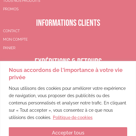
TOUS NOS PRODUITS
PROMOS
INFORMATIONS CLIENTS
CONTACT
MON COMPTE
PANIER
EXPÉDITIONS & RETOURS
Nous accordons de l'importance à votre vie
CGV
privée
POLITIQUE DE REMBOURSEMENT
POLITIQUE DE CONFIDENTIALITÉ
Nous utilisons des cookies pour améliorer votre expérience
de navigation, vous proposer des publicités ou des
MENTIONS LÉGALES
contenus personnalisés et analyser notre trafic. En cliquant
sur « Tout accepter », vous consentez à ce que nous
utilisions des cookies.
Politique de cookies
Accepter tous