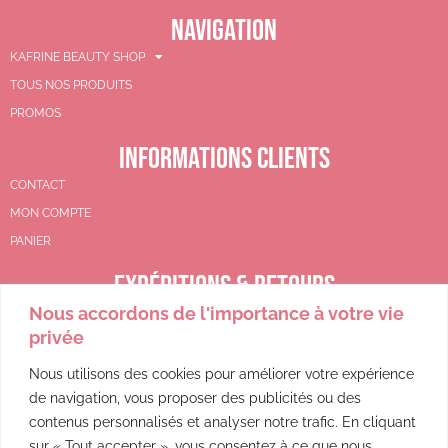
NAVIGATION
KAFRINE BEAUTY SHOP
TOUS NOS PRODUITS
PROMOS
INFORMATIONS CLIENTS
CONTACT
MON COMPTE
PANIER
EXPÉDITIONS & RETOURS
Nous accordons de l'importance à votre vie
CGV
privée
POLITIQUE DE REMBOURSEMENT
POLITIQUE DE CONFIDENTIALITÉ
Nous utilisons des cookies pour améliorer votre expérience
de navigation, vous proposer des publicités ou des
MENTIONS LÉGALES
contenus personnalisés et analyser notre trafic. En cliquant
sur « Tout accepter », vous consentez à ce que nous