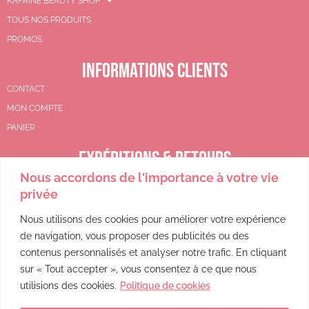
KAFRINE BEAUTY SHOP
TOUS NOS PRODUITS
PROMOS
INFORMATIONS CLIENTS
CONTACT
MON COMPTE
PANIER
EXPÉDITIONS & RETOURS
Nous accordons de l'importance à votre vie
CGV
privée
POLITIQUE DE REMBOURSEMENT
POLITIQUE DE CONFIDENTIALITÉ
Nous utilisons des cookies pour améliorer votre expérience
de navigation, vous proposer des publicités ou des
MENTIONS LÉGALES
contenus personnalisés et analyser notre trafic. En cliquant
sur « Tout accepter », vous consentez à ce que nous
utilisions des cookies.
Politique de cookies