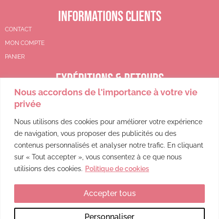
INFORMATIONS CLIENTS
CONTACT
MON COMPTE
PANIER
EXPÉDITIONS & RETOURS
Nous accordons de l'importance à votre vie
CGV
privée
POLITIQUE DE REMBOURSEMENT
POLITIQUE DE CONFIDENTIALITÉ
Nous utilisons des cookies pour améliorer votre expérience
de navigation, vous proposer des publicités ou des
MENTIONS LÉGALES
contenus personnalisés et analyser notre trafic. En cliquant
sur « Tout accepter », vous consentez à ce que nous
utilisions des cookies.
Politique de cookies
Accepter tous
Ce site a été financé par l’Union Européenne dans le cadre du programme FEDER-FSE+ Réunion dont l’Autorité de gestion est la Région Réunion. L’Europe s’engage à La Réunion avec le fonds FEDER.
Personnaliser