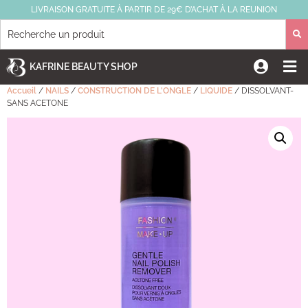
LIVRAISON GRATUITE À PARTIR DE 29€ D’ACHAT À LA REUNION
KAFRINE BEAUTY SHOP
Accueil
/
NAILS
/
CONSTRUCTION DE L'ONGLE
/
LIQUIDE
/ DISSOLVANT-
SANS ACETONE