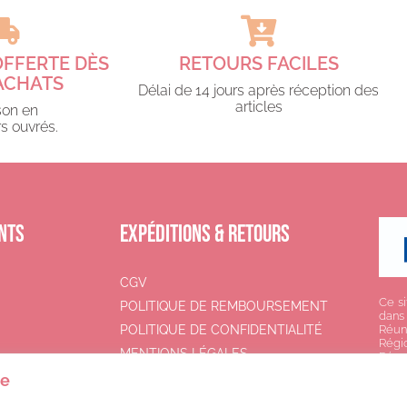
OFFERTE DÈS
RETOURS FACILES
ACHATS​
Délai de 14 jours après réception des
articles
son en
s ouvrés.​
NTS
EXPÉDITIONS & RETOURS
CGV
Ce si
POLITIQUE DE REMBOURSEMENT
dans
POLITIQUE DE CONFIDENTIALITÉ
Réun
Régi
MENTIONS LÉGALES
Réun
ée