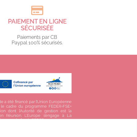
PAIEMENT EN LIGNE
SÉCURISÉE
Paiements par CB
Paypal 100% sécurisés.​
te a été financé par l’Union Européenne
 le cadre du programme FEDER-FSE+
ion dont l’Autorité de gestion est la
on Réunion. L’Europe s’engage à La
ion avec le fonds FEDER.