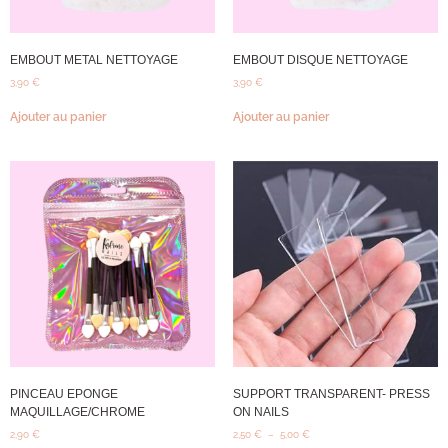
EMBOUT METAL NETTOYAGE
EMBOUT DISQUE NETTOYAGE
3,90
€
3,90
€
Ajouter au panier
Ajouter au panier
PINCEAU EPONGE
SUPPORT TRANSPARENT- PRESS
MAQUILLAGE/CHROME
ON NAILS
2,90
€
2,50
€
–
5,00
€