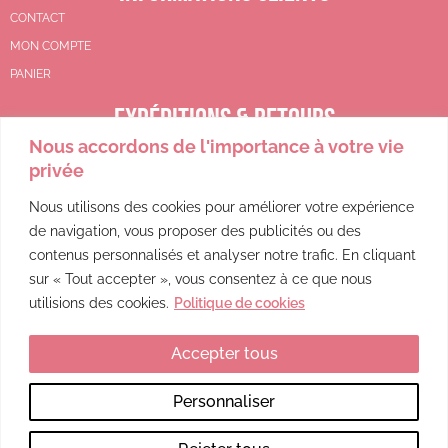
CONTACT
MON COMPTE
PANIER
EXPÉDITIONS & RETOURS
Nous accordons de l'importance à votre vie
CGV
privée
POLITIQUE DE REMBOURSEMENT
POLITIQUE DE CONFIDENTIALITÉ
Nous utilisons des cookies pour améliorer votre expérience
de navigation, vous proposer des publicités ou des
MENTIONS LÉGALES
contenus personnalisés et analyser notre trafic. En cliquant
sur « Tout accepter », vous consentez à ce que nous
utilisions des cookies.
Politique de cookies
Accepter tous
Ce site a été financé par l’Union Européenne dans le cadre du programme FEDER-FSE+ Réunion dont l’Autorité de gestion est la Région Réunion. L’Europe s’engage à La Réunion avec le fonds FEDER.
Personnaliser