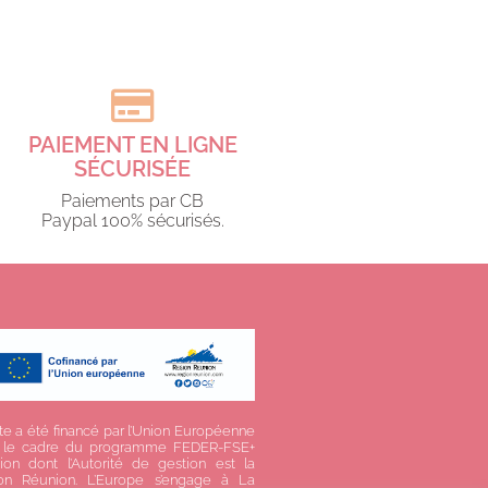
PAIEMENT EN LIGNE
SÉCURISÉE
Paiements par CB
Paypal 100% sécurisés.​
te a été financé par l’Union Européenne
 le cadre du programme FEDER-FSE+
ion dont l’Autorité de gestion est la
on Réunion. L’Europe s’engage à La