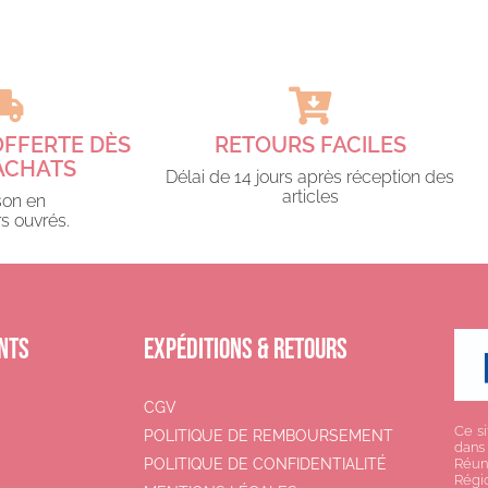
OFFERTE DÈS
RETOURS FACILES
ACHATS​
Délai de 14 jours après réception des
articles
son en
s ouvrés.​
NTS
EXPÉDITIONS & RETOURS
CGV
Ce si
POLITIQUE DE REMBOURSEMENT
dans
POLITIQUE DE CONFIDENTIALITÉ
Réun
Régi