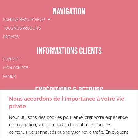
NAVIGATION
KAFRINE BEAUTY SHOP
TOUS NOS PRODUITS
PROMOS
INFORMATIONS CLIENTS
CONTACT
MON COMPTE
PANIER
EXPÉDITIONS & RETOURS
Nous accordons de l'importance à votre vie
CGV
privée
POLITIQUE DE REMBOURSEMENT
POLITIQUE DE CONFIDENTIALITÉ
Nous utilisons des cookies pour améliorer votre expérience
de navigation, vous proposer des publicités ou des
MENTIONS LÉGALES
contenus personnalisés et analyser notre trafic. En cliquant