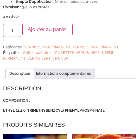
Simple D’application
: Offre un rendu ultra-lisse.
Livraison :
3-5 jours ouvrés.
2 en stock
Ajouter au panier
Catégories :
VERNIS SEMI-PERMANENT
,
VERNIS SEMI-PERMANENT
Étiquettes :
Glitter
,
pailletée
,
PAILLETTES
,
VERNIS
,
VERNIS SEMI
PERMANENT
,
VERNIS VERT
,
vert
,
VSP
Description
Informations complémentaires
DESCRIPTION
COMPOSITION :
ETHYL (2,4,6, TRIMETHYBENZOYL) PHENYLPHOSPHINATE
PRODUITS SIMILAIRES