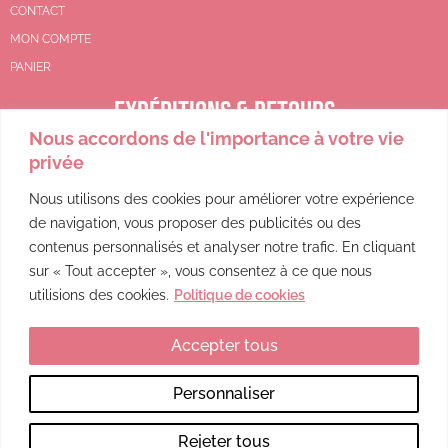
CONTACT
MON COMPTE
PANIER
EXPÉDITIONS & RETOURS
Nous accordons de l'importance à votre vie
CGV
privée
POLITIQUE DE REMBOURSEMENT
POLITIQUE DE CONFIDENTIALITÉ
Nous utilisons des cookies pour améliorer votre expérience
de navigation, vous proposer des publicités ou des
MENTIONS LÉGALES
contenus personnalisés et analyser notre trafic. En cliquant
sur « Tout accepter », vous consentez à ce que nous
utilisions des cookies.
Politique de cookies
Accepter tous
Ce site a été financé par l’Union Européenne dans le cadre du programme FEDER-FSE+ Réunion dont l’Autorité de gestion est la Région Réunion. L’Europe s’engage à La Réunion avec le fonds FEDER.
Personnaliser
Rejeter tous