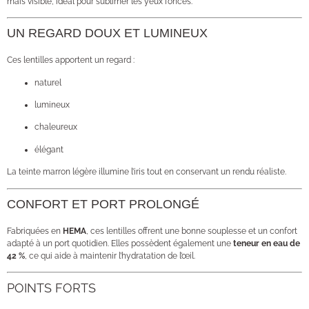
mais visible, idéal pour sublimer les yeux foncés.
UN REGARD DOUX ET LUMINEUX
Ces lentilles apportent un regard :
naturel
lumineux
chaleureux
élégant
La teinte marron légère illumine l’iris tout en conservant un rendu réaliste.
CONFORT ET PORT PROLONGÉ
Fabriquées en
HEMA
, ces lentilles offrent une bonne souplesse et un confort
adapté à un port quotidien. Elles possèdent également une
teneur en eau de
42 %
, ce qui aide à maintenir l’hydratation de l’œil.
POINTS FORTS