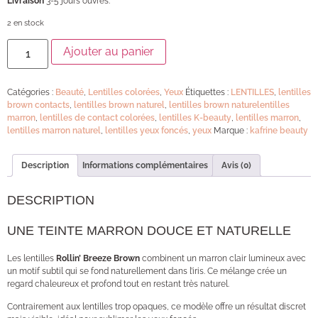
Livraison
3-5 jours ouvrés.
2 en stock
Ajouter au panier
Catégories :
Beauté
,
Lentilles colorées
,
Yeux
Étiquettes :
LENTILLES
,
lentilles
brown contacts
,
lentilles brown naturel
,
lentilles brown naturelentilles
marron
,
lentilles de contact colorées
,
lentilles K-beauty
,
lentilles marron
,
lentilles marron naturel
,
lentilles yeux foncés
,
yeux
Marque :
kafrine beauty
Description
Informations complémentaires
Avis (0)
DESCRIPTION
UNE TEINTE MARRON DOUCE ET NATURELLE
Les lentilles
Rollin’ Breeze Brown
combinent un marron clair lumineux avec
un motif subtil qui se fond naturellement dans l’iris. Ce mélange crée un
regard chaleureux et profond tout en restant très naturel.
Contrairement aux lentilles trop opaques, ce modèle offre un résultat discret