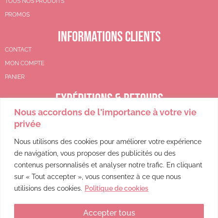
TOUS NOS PRODUITS
PROMOS
INFORMATIONS CLIENTS
CONTACT
MON COMPTE
PANIER
EXPÉDITIONS & RETOURS
Nous accordons de l'importance à votre vie
CGV
privée
POLITIQUE DE REMBOURSEMENT
POLITIQUE DE CONFIDENTIALITÉ
Nous utilisons des cookies pour améliorer votre expérience
de navigation, vous proposer des publicités ou des
MENTIONS LÉGALES
contenus personnalisés et analyser notre trafic. En cliquant
sur « Tout accepter », vous consentez à ce que nous
utilisions des cookies.
Politique de cookies
Accepter tous