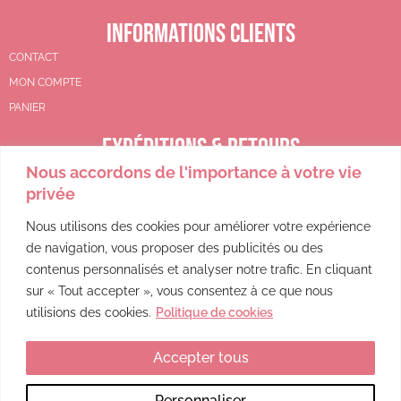
INFORMATIONS CLIENTS
CONTACT
MON COMPTE
PANIER
EXPÉDITIONS & RETOURS
Nous accordons de l'importance à votre vie
CGV
privée
POLITIQUE DE REMBOURSEMENT
POLITIQUE DE CONFIDENTIALITÉ
Nous utilisons des cookies pour améliorer votre expérience
de navigation, vous proposer des publicités ou des
MENTIONS LÉGALES
contenus personnalisés et analyser notre trafic. En cliquant
sur « Tout accepter », vous consentez à ce que nous
utilisions des cookies.
Politique de cookies
Accepter tous
Ce site a été financé par l’Union Européenne dans le cadre du programme FEDER-FSE+ Réunion dont l’Autorité de gestion est la Région Réunion. L’Europe s’engage à La Réunion avec le fonds FEDER.
Personnaliser