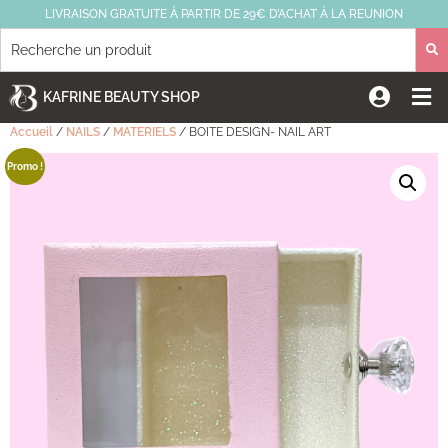
LIVRAISON GRATUITE À PARTIR DE 29€ D’ACHAT À LA REUNION
KAFRINE BEAUTY SHOP
Accueil
/
NAILS
/
MATERIELS
/ BOITE DESIGN- NAIL ART
Promo !