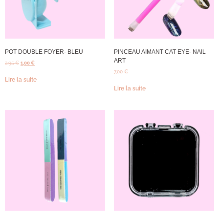
POT DOUBLE FOYER- BLEU
PINCEAU AIMANT CAT EYE- NAIL
ART
2,95
€
1,00
€
7,00
€
Lire la suite
Lire la suite