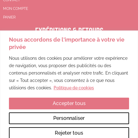
MON COMPTE
PANIER
EXPÉDITIONS & RETOURS
Nous accordons de l'importance à votre vie
CGV
privée
POLITIQUE DE REMBOURSEMENT
POLITIQUE DE CONFIDENTIALITÉ
Nous utilisons des cookies pour améliorer votre expérience
de navigation, vous proposer des publicités ou des
MENTIONS LÉGALES
contenus personnalisés et analyser notre trafic. En cliquant
sur « Tout accepter », vous consentez à ce que nous
utilisions des cookies.
Politique de cookies
Accepter tous
Ce site a été financé par l’Union Européenne dans le cadre du programme FEDER-FSE+ Réunion dont l’Autorité de gestion est la Région Réunion. L’Europe s’engage à La Réunion avec le fonds FEDER.
Personnaliser
Rejeter tous