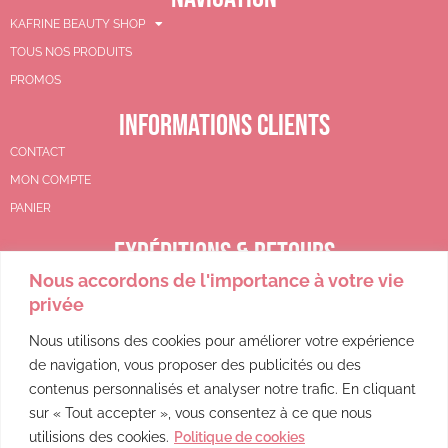
KAFRINE BEAUTY SHOP
TOUS NOS PRODUITS
PROMOS
INFORMATIONS CLIENTS
CONTACT
MON COMPTE
PANIER
EXPÉDITIONS & RETOURS
Nous accordons de l'importance à votre vie
CGV
privée
POLITIQUE DE REMBOURSEMENT
POLITIQUE DE CONFIDENTIALITÉ
Nous utilisons des cookies pour améliorer votre expérience
de navigation, vous proposer des publicités ou des
MENTIONS LÉGALES
contenus personnalisés et analyser notre trafic. En cliquant
sur « Tout accepter », vous consentez à ce que nous
utilisions des cookies.
Politique de cookies