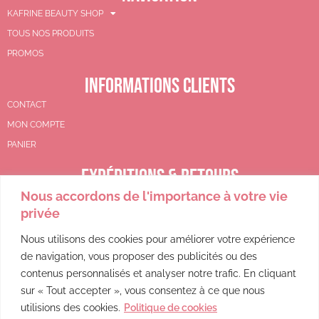
KAFRINE BEAUTY SHOP
TOUS NOS PRODUITS
PROMOS
INFORMATIONS CLIENTS
CONTACT
MON COMPTE
PANIER
EXPÉDITIONS & RETOURS
Nous accordons de l'importance à votre vie
CGV
privée
POLITIQUE DE REMBOURSEMENT
POLITIQUE DE CONFIDENTIALITÉ
Nous utilisons des cookies pour améliorer votre expérience
de navigation, vous proposer des publicités ou des
MENTIONS LÉGALES
contenus personnalisés et analyser notre trafic. En cliquant
sur « Tout accepter », vous consentez à ce que nous
utilisions des cookies.
Politique de cookies