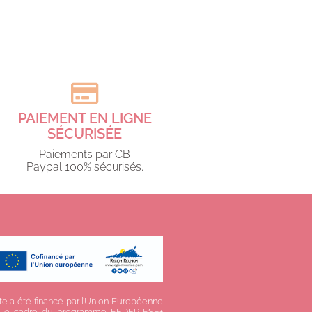
PAIEMENT EN LIGNE
SÉCURISÉE
Paiements par CB
Paypal 100% sécurisés.​
te a été financé par l’Union Européenne
 le cadre du programme FEDER-FSE+