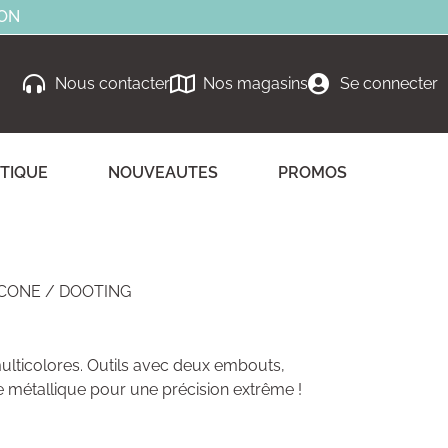
ION
Nous contacter
Nos magasins
Se connecter
TIQUE
NOUVEAUTES
PROMOS
ICONE / DOOTING
multicolores. Outils avec deux embouts,
e métallique pour une précision extrême !