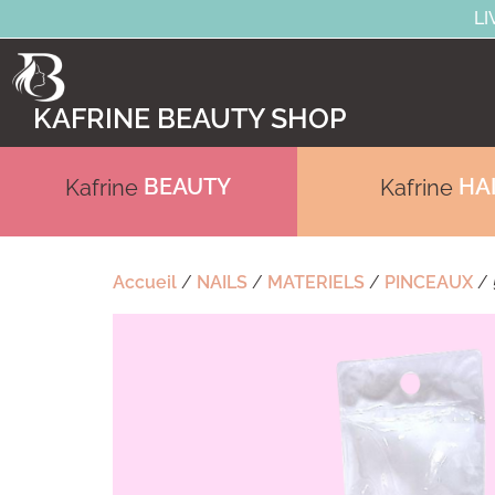
LI
KAFRINE BEAUTY SHOP
BEAUTY
HA
Kafrine
Kafrine
Accueil
/
NAILS
/
MATERIELS
/
PINCEAUX
/ 