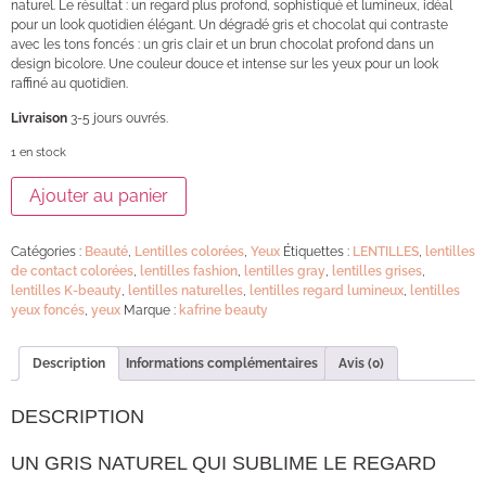
naturel. Le résultat : un regard plus profond, sophistiqué et lumineux, idéal
pour un look quotidien élégant.
Un dégradé gris et chocolat qui contraste
avec les tons foncés : un gris clair et un brun chocolat profond dans un
design bicolore. Une couleur douce et intense sur les yeux pour un look
raffiné au quotidien.
Livraison
3-5 jours ouvrés.
1 en stock
Ajouter au panier
Catégories :
Beauté
,
Lentilles colorées
,
Yeux
Étiquettes :
LENTILLES
,
lentilles
de contact colorées
,
lentilles fashion
,
lentilles gray
,
lentilles grises
,
lentilles K-beauty
,
lentilles naturelles
,
lentilles regard lumineux
,
lentilles
yeux foncés
,
yeux
Marque :
kafrine beauty
Description
Informations complémentaires
Avis (0)
DESCRIPTION
UN GRIS NATUREL QUI SUBLIME LE REGARD