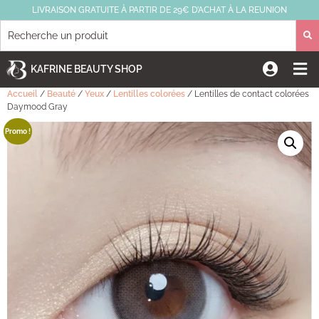
LIVRAISON GRATUITE À PARTIR DE 29€ D’ACHAT À LA REUNION
KAFRINE BEAUTY SHOP
Accueil
/
Beauté
/
Yeux
/
Lentilles colorées
/ Lentilles de contact colorées
Daymood Gray
Promo !