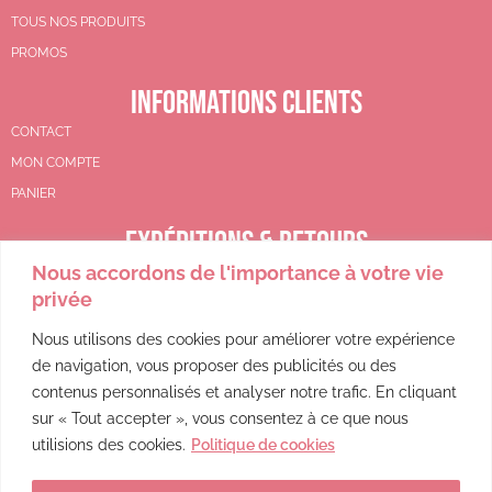
TOUS NOS PRODUITS
PROMOS
INFORMATIONS CLIENTS
CONTACT
MON COMPTE
PANIER
EXPÉDITIONS & RETOURS
Nous accordons de l'importance à votre vie
CGV
privée
POLITIQUE DE REMBOURSEMENT
POLITIQUE DE CONFIDENTIALITÉ
Nous utilisons des cookies pour améliorer votre expérience
de navigation, vous proposer des publicités ou des
MENTIONS LÉGALES
contenus personnalisés et analyser notre trafic. En cliquant
sur « Tout accepter », vous consentez à ce que nous
utilisions des cookies.
Politique de cookies