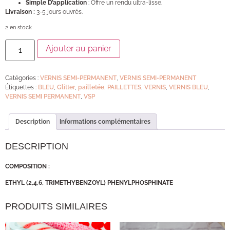
Simple D’application
: Offre un rendu ultra-lisse.
Livraison :
3-5 jours ouvrés.
2 en stock
Ajouter au panier
Catégories :
VERNIS SEMI-PERMANENT
,
VERNIS SEMI-PERMANENT
Étiquettes :
BLEU
,
Glitter
,
pailletée
,
PAILLETTES
,
VERNIS
,
VERNIS BLEU
,
VERNIS SEMI PERMANENT
,
VSP
Description
Informations complémentaires
DESCRIPTION
COMPOSITION :
ETHYL (2,4,6, TRIMETHYBENZOYL) PHENYLPHOSPHINATE
PRODUITS SIMILAIRES