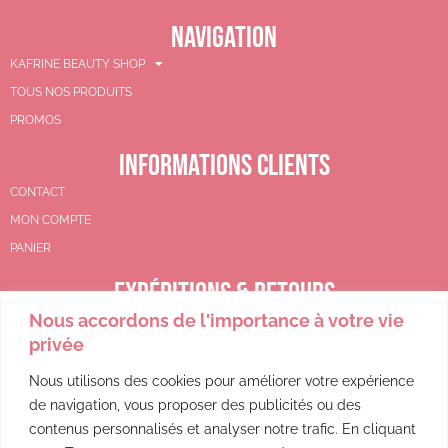
NAVIGATION
KAFRINE BEAUTY SHOP
TOUS NOS PRODUITS
PROMOS
INFORMATIONS CLIENTS
CONTACT
MON COMPTE
PANIER
EXPÉDITIONS & RETOURS
Nous accordons de l'importance à votre vie
CGV
privée
POLITIQUE DE REMBOURSEMENT
POLITIQUE DE CONFIDENTIALITÉ
Nous utilisons des cookies pour améliorer votre expérience
de navigation, vous proposer des publicités ou des
MENTIONS LÉGALES
contenus personnalisés et analyser notre trafic. En cliquant